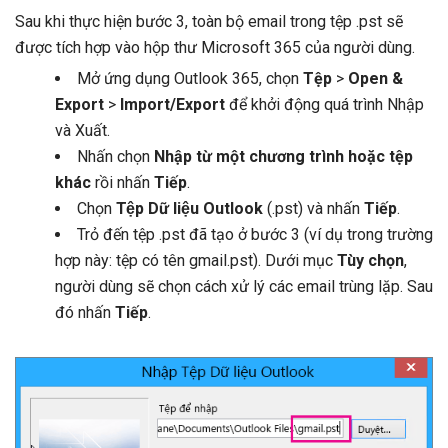
Sau khi thực hiện bước 3, toàn bộ email trong tệp .pst sẽ
được tích hợp vào hộp thư Microsoft 365 của người dùng.
Mở ứng dụng Outlook 365, chọn
Tệp
>
Open &
Export
>
Import/Export
để khởi động quá trình Nhập
và Xuất.
Nhấn chọn
Nhập từ một chương trình hoặc tệp
khác
rồi nhấn
Tiếp
.
Chọn
Tệp Dữ liệu Outlook
(.pst) và nhấn
Tiếp
.
Trỏ đến tệp .pst đã tạo ở bước 3 (ví dụ trong trường
hợp này: tệp có tên gmail.pst). Dưới mục
Tùy chọn
,
người dùng sẽ chọn cách xử lý các email trùng lặp. Sau
đó nhấn
Tiếp
.