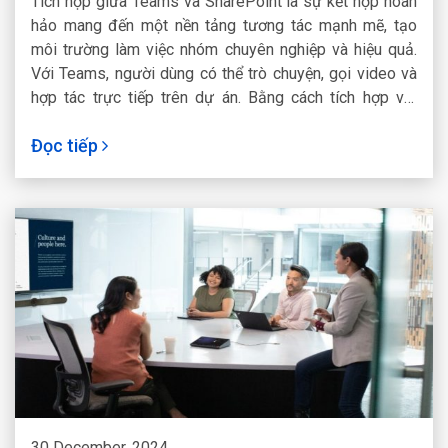
Tích hợp giữa Teams và SharePoint là sự kết hợp hoàn
hảo mang đến một nền tảng tương tác mạnh mẽ, tạo
môi trường làm việc nhóm chuyên nghiệp và hiệu quả.
Với Teams, người dùng có thể trò chuyện, gọi video và
hợp tác trực tiếp trên dự án. Bằng cách tích hợp với
SharePoint, các tài liệu, danh mục và trang web sẽ được
Đọc tiếp
chia sẻ trực tiếp trong Teams. Từ đó tăng tính nhất
quán, đồng bộ dữ liệu để người dùng có thể truy cập
nhanh chóng.
30 December, 2024