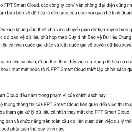
ho FPT Smart Cloud, các công ty con/ văn phòng đại diện cũng n
đảm bảo bảo vệ dữ liệu là nền tảng của các mối quan hệ kinh doa
ều kiện khung cần thiết cho việc chuyển giao dữ liệu xuyên biên 
c độ bảo vệ dữ liệu phù hợp theo Quy định Bảo vệ Dữ liệu Chung 
ệu cá nhân quốc gia khác và luật quốc gia về truyền dữ liệu xuyê
ụng dữ liệu cá nhân, đồng thời thúc đẩy việc sử dụng dữ liệu cá 
 hoại, mất mát hoặc rò rỉ, FPT Smart Cloud thiết lập chính sách q
art Cloud đều nằm trong phạm vi của chính sách này.
 hệ thống thông tin của FPT Smart Cloud liên quan đến việc thu thậ
 ba tham gia xử lý dữ liệu cá nhân thay mặt cho FPT Smart Cloud.
òng ban và chức năng trên toàn cầu có liên quan đến việc xử lý t
ud phải tuân thủ quy trình này.