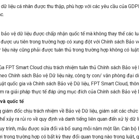
ó dữ liệu cá nhân được thu thập, phù hợp với các yêu cầu của GD
c.
bảo vệ dữ liệu được chấp nhận quốc tế mà không thay thế các luậ
sẽ được ưu tiên trong trường hợp có xung đột với Chính sách Bảo 
 liệu này cũng phải được tuân thủ trong trường hợp không có luậ
 FPT Smart Cloud chịu trách nhiệm tuân thủ Chính sách Bảo vệ Dữ
theo Chính sách Bảo vệ Dữ liệu này, công ty con/ văn phòng đại d
uật quốc gia và Chính sách Bảo vệ Dữ liệu, FPT Smart Cloud, thôn
ìm ra giải pháp thực tế đáp ứng mục đích của Chính sách Bảo vệ D
 và quốc tế
 giám đốc chịu trách nhiệm về Bảo vệ Dữ liệu, giám sát các chứ
hể xảy ra rủi ro về quy định và danh tiếng liên quan đến xử lý dữ l
quy trình, mẫu được sửa đổi và bổ sung mỗi năm một lần. Cán bộ
hời trong trường hợp có bất kỳ thay đổi quan trọng nào trong luật, 