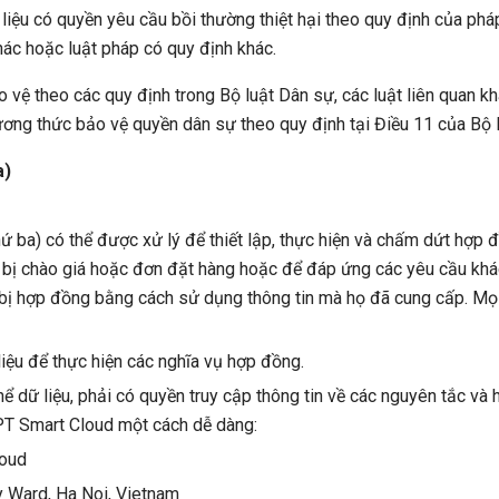
liệu có quyền yêu cầu bồi thường thiệt hại theo quy định của pháp
hác hoặc luật pháp có quy định khác.
o vệ theo các quy định trong Bộ luật Dân sự, các luật liên quan
ương thức bảo vệ quyền dân sự theo quy định tại Điều 11 của Bộ 
a)
ứ ba) có thể được xử lý để thiết lập, thực hiện và chấm dứt hợp 
 bị chào giá hoặc đơn đặt hàng hoặc để đáp ứng các yêu cầu khá
ẩn bị hợp đồng bằng cách sử dụng thông tin mà họ đã cung cấp. M
iệu để thực hiện các nghĩa vụ hợp đồng.
hể dữ liệu, phải có quyền truy cập thông tin về các nguyên tắc v
 FPT Smart Cloud một cách dễ dàng:
Cloud
y Ward, Ha Noi, Vietnam