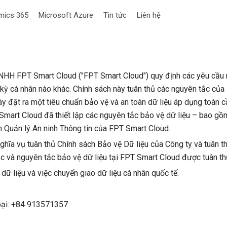
mics 365
Microsoft Azure
Tin tức
Liên hệ
HH FPT Smart Cloud ("FPT Smart Cloud") quy định các yêu cầu ng
 kỳ cá nhân nào khác. Chính sách này tuân thủ các nguyên tắc của
ày đặt ra một tiêu chuẩn bảo vệ và an toàn dữ liệu áp dụng toàn 
mart Cloud đã thiết lập các nguyên tắc bảo vệ dữ liệu – bao gồm 
 Quản lý An ninh Thông tin của FPT Smart Cloud.
hĩa vụ tuân thủ Chính sách Bảo vệ Dữ liệu của Công ty và tuân t
c và nguyên tắc bảo vệ dữ liệu tại FPT Smart Cloud được tuân thủ 
 dữ liệu và việc chuyển giao dữ liệu cá nhân quốc tế.
hoại: +84 913571357