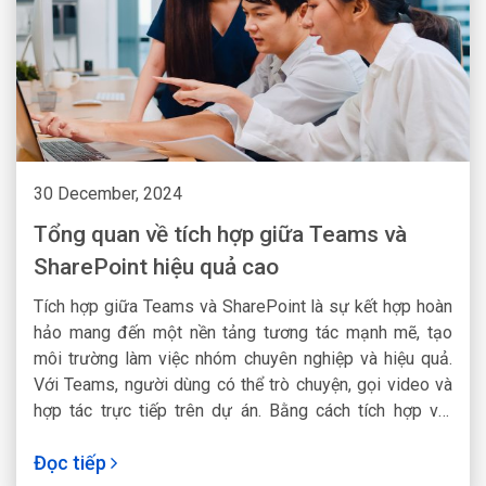
30 December, 2024
Tổng quan về tích hợp giữa Teams và
SharePoint hiệu quả cao
Tích hợp giữa Teams và SharePoint là sự kết hợp hoàn
hảo mang đến một nền tảng tương tác mạnh mẽ, tạo
môi trường làm việc nhóm chuyên nghiệp và hiệu quả.
Với Teams, người dùng có thể trò chuyện, gọi video và
hợp tác trực tiếp trên dự án. Bằng cách tích hợp với
SharePoint, các tài liệu, danh mục và trang web sẽ được
Đọc tiếp
chia sẻ trực tiếp trong Teams. Từ đó tăng tính nhất