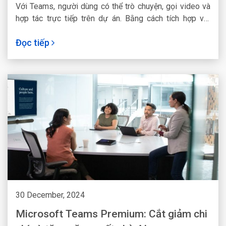
Với Teams, người dùng có thể trò chuyện, gọi video và
hợp tác trực tiếp trên dự án. Bằng cách tích hợp với
SharePoint, các tài liệu, danh mục và trang web sẽ được
Đọc tiếp
chia sẻ trực tiếp trong Teams. Từ đó tăng tính nhất
quán, đồng bộ dữ liệu để người dùng có thể truy cập
nhanh chóng.
30 December, 2024
Microsoft Teams Premium: Cắt giảm chi