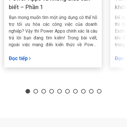
biết – Phần 1
khôn
Bạn mong muốn tìm một ứng dụng có thể hỗ
Để có
trợ tối ưu hóa các công việc của doanh
thì t
nghiệp? Vậy thì Power Apps chính xác là câu
Excha
trả lời bạn đang tìm kiếm! Trong bài viết,
khi O
ngoài việc mang đến kiến thức về Power
trong 
Apps là gì, FPT Smart Cloud sẽ giới thiệu chi
Để có
Đọc tiếp
Đọc 
tiết về những lợi ích và ứng dụng của Power
theo 
Apps cho doanh nghiệp.
Smart