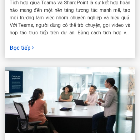
Tích hợp giữa Teams và SharePoint là sự kết hợp hoàn
hảo mang đến một nền tảng tương tác mạnh mẽ, tạo
môi trường làm việc nhóm chuyên nghiệp và hiệu quả.
Với Teams, người dùng có thể trò chuyện, gọi video và
hợp tác trực tiếp trên dự án. Bằng cách tích hợp với
SharePoint, các tài liệu, danh mục và trang web sẽ được
Đọc tiếp
chia sẻ trực tiếp trong Teams. Từ đó tăng tính nhất
quán, đồng bộ dữ liệu để người dùng có thể truy cập
nhanh chóng.