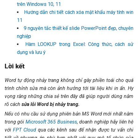
trên Windows 10, 11
Hướng dẫn chi tiết cách xóa mật khẩu máy tính win
11
9 nguyên tắc thiết kế slide PowerPoint đẹp, chuyên
nghiệp
Hàm LOOKUP trong Excel: Công thức, cách sử
dụng và lưu ý
Lời kết
Word tự động nhảy trang không chỉ gây phiền toái cho quá
trình chỉnh sửa mà còn ảnh hưởng tới tài liệu khi in ấn. Hy
vọng rằng những chia sẻ trên đây đã giúp người dùng nắm
rõ cách
sửa lỗi Word bị nhảy trang.
Nếu có nhu cầu sử dụng phiên bản MS Word mới nhất nằm
trong gói
Microsoft 365 Business
, doanh nghiệp hãy liên hệ
với
FPT Cloud
qua các kênh sau để nhận được tư vấn chi
tiết về phương án phù hợp nhất với quy mô tổ chức của