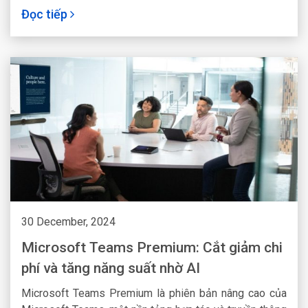
Đọc tiếp
chia sẻ trực tiếp trong Teams. Từ đó tăng tính nhất
quán, đồng bộ dữ liệu để người dùng có thể truy cập
nhanh chóng.
30 December, 2024
Microsoft Teams Premium: Cắt giảm chi
phí và tăng năng suất nhờ AI
Microsoft Teams Premium là phiên bản nâng cao của