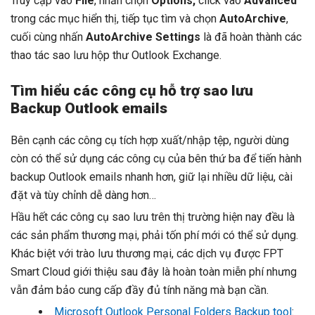
Truy cập vào
File
, nhấn chọn
Options,
click vào
Advanced
trong các mục hiển thị, tiếp tục tìm và chọn
AutoArchive
,
cuối cùng nhấn
AutoArchive Settings
là đã hoàn thành các
thao tác sao lưu hộp thư Outlook Exchange.
Tìm hiểu các công cụ hỗ trợ sao lưu
Backup Outlook emails
Bên cạnh các công cụ tích hợp xuất/nhập tệp, người dùng
còn có thể sử dụng các công cụ của bên thứ ba để tiến hành
backup Outlook emails
nhanh hơn, giữ lại nhiều dữ liệu, cài
đặt và tùy chỉnh dễ dàng hơn…
Hầu hết các công cụ sao lưu trên thị trường hiện nay đều là
các sản phẩm thương mại, phải tốn phí mới có thể sử dụng.
Khác biệt với trào lưu thương mại, các dịch vụ được FPT
Smart Cloud giới thiệu sau đây là hoàn toàn miễn phí nhưng
vẫn đảm bảo cung cấp đầy đủ tính năng mà bạn cần.
Microsoft Outlook Personal Folders Backup tool
: