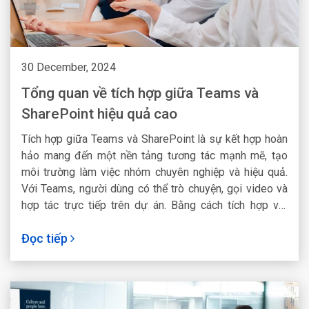
30 December, 2024
Tổng quan về tích hợp giữa Teams và
SharePoint hiệu quả cao
Tích hợp giữa Teams và SharePoint là sự kết hợp hoàn
hảo mang đến một nền tảng tương tác mạnh mẽ, tạo
môi trường làm việc nhóm chuyên nghiệp và hiệu quả.
Với Teams, người dùng có thể trò chuyện, gọi video và
hợp tác trực tiếp trên dự án. Bằng cách tích hợp với
SharePoint, các tài liệu, danh mục và trang web sẽ được
Đọc tiếp
chia sẻ trực tiếp trong Teams. Từ đó tăng tính nhất
quán, đồng bộ dữ liệu để người dùng có thể truy cập
nhanh chóng.