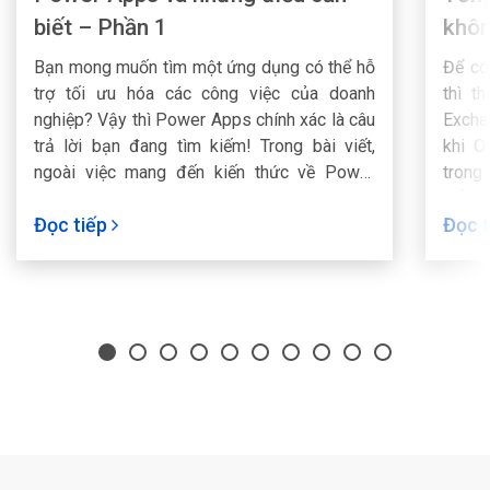
biết – Phần 1
khôn
Bạn mong muốn tìm một ứng dụng có thể hỗ
Để có
trợ tối ưu hóa các công việc của doanh
thì t
nghiệp? Vậy thì Power Apps chính xác là câu
Excha
trả lời bạn đang tìm kiếm! Trong bài viết,
khi O
ngoài việc mang đến kiến thức về Power
trong 
Apps là gì, FPT Smart Cloud sẽ giới thiệu chi
Để có
Đọc tiếp
Đọc 
tiết về những lợi ích và ứng dụng của Power
theo 
Apps cho doanh nghiệp.
Smart