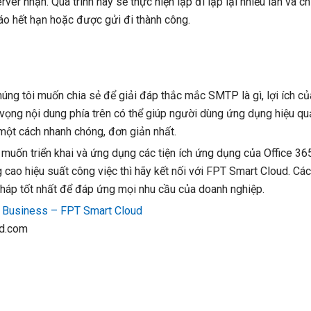
ver nhận. Quá trình này sẽ thực hiện lặp đi lặp lại nhiều lần và ch
áo hết hạn hoặc được gửi đi thành công.
chúng tôi muốn chia sẻ để giải đáp thắc mắc SMTP là gì, lợi ích củ
vọng nội dung phía trên có thể giúp người dùng ứng dụng hiệu quả
 một cách nhanh chóng, đơn giản nhất.
 muốn triển khai và ứng dụng các tiện ích ứng dụng của Office 3
 cao hiệu suất công việc thì hãy kết nối với FPT Smart Cloud. Cá
 pháp tốt nhất để đáp ứng mọi nhu cầu của doanh nghiệp.
r Business – FPT Smart Cloud
ud.com