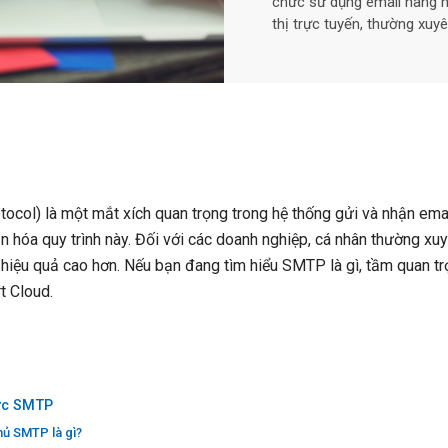
chức sử dụng email hàng ngà
thị trực tuyến, thường xuyê
col) là một mắt xích quan trọng trong hệ thống gửi và nhận email
ản hóa quy trình này. Đối với các doanh nghiệp, cá nhân thường xuy
à hiệu quả cao hơn. Nếu bạn đang tìm hiểu SMTP là gì, tầm quan t
t Cloud.
hức SMTP
hủ SMTP là gì?