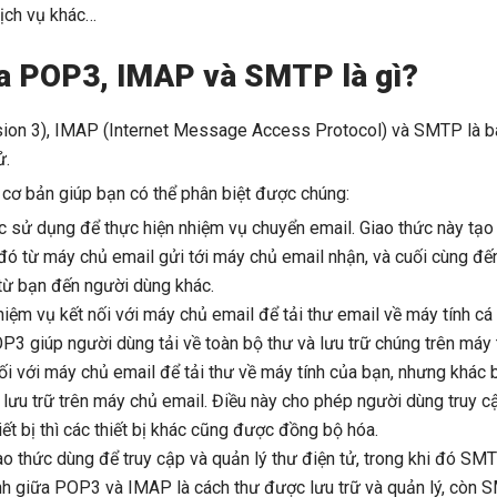
dịch vụ khác…
a POP3, IMAP và SMTP là gì?
sion 3), IMAP (Internet Message Access Protocol) và SMTP là b
ử.
 cơ bản giúp bạn có thể phân biệt được chúng:
 sử dụng để thực hiện nhiệm vụ chuyển email. Giao thức này tạo 
đó từ máy chủ email gửi tới máy chủ email nhận, và cuối cùng đế
 từ bạn đến người dùng khác.
iệm vụ kết nối với máy chủ email để tải thư email về máy tính c
3 giúp người dùng tải về toàn bộ thư và lưu trữ chúng trên máy 
i với máy chủ email để tải thư về máy tính của bạn, nhưng khác biệ
lưu trữ trên máy chủ email. Điều này cho phép người dùng truy cập
iết bị thì các thiết bị khác cũng được đồng bộ hóa.
ao thức dùng để truy cập và quản lý thư điện tử, trong khi đó S
ính giữa POP3 và IMAP là cách thư được lưu trữ và quản lý, còn 