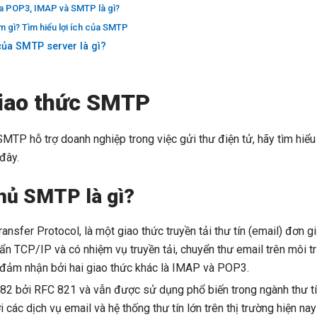
a POP3, IMAP và SMTP là gì?
 gì? Tìm hiểu lợi ích của SMTP
của SMTP server là gì?
giao thức SMTP
SMTP hỗ trợ doanh nghiệp trong việc gửi thư điện tử, hãy tìm hiểu 
đây.
hủ SMTP là gì?
ansfer Protocol, là một giao thức truyền tải thư tín (email) đơn g
n TCP/IP và có nhiệm vụ truyền tải, chuyển thư email trên môi tr
c đảm nhận bởi hai giao thức khác là IMAP và POP3.
2 bởi RFC 821 và vẫn được sử dụng phổ biến trong ngành thư tín
 các dịch vụ email và hệ thống thư tín lớn trên thị trường hiện 