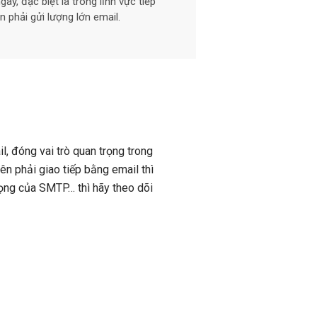
y, đặc biệt là trong lĩnh vực tiếp
n phải gửi lượng lớn email.
, đóng vai trò quan trọng trong
ên phải giao tiếp bằng email thì
rọng của SMTP… thì hãy theo dõi