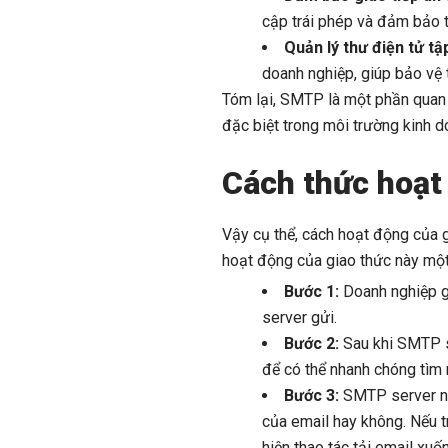
cập trái phép và đảm bảo tí
Quản lý thư điện tử tậ
doanh nghiệp, giúp bảo vệ 
Tóm lại, SMTP là một phần quan t
đặc biệt trong môi trường kinh do
Cách thức hoạt
Vậy cụ thể, cách hoạt động của 
hoạt động của giao thức này một c
Bước 1:
Doanh nghiệp g
server gửi.
Bước 2:
Sau khi SMTP se
để có thể nhanh chóng tìm
Bước 3:
SMTP server nhậ
của email hay không. Nếu t
hiện thao tác tải email x