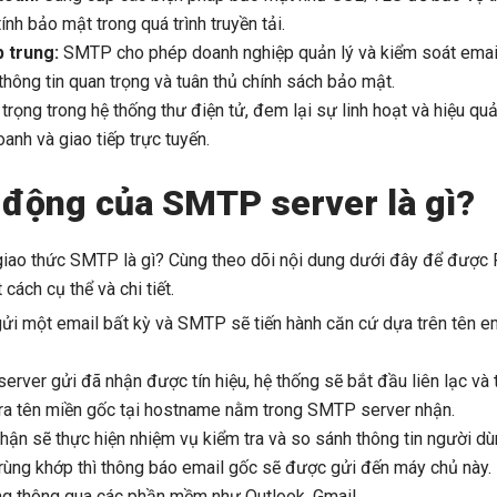
nh bảo mật trong quá trình truyền tải.
p trung:
SMTP cho phép doanh nghiệp quản lý và kiểm soát email
thông tin quan trọng và tuân thủ chính sách bảo mật.
rọng trong hệ thống thư điện tử, đem lại sự linh hoạt và hiệu quả
anh và giao tiếp trực tuyến.
 động của SMTP server là gì?
giao thức SMTP là gì? Cùng theo dõi nội dung dưới đây để được
ách cụ thể và chi tiết.
ửi một email bất kỳ và SMTP sẽ tiến hành căn cứ dựa trên tên 
rver gửi đã nhận được tín hiệu, hệ thống sẽ bắt đầu liên lạc và 
 ra tên miền gốc tại hostname nằm trong SMTP server nhận.
n sẽ thực hiện nhiệm vụ kiểm tra và so sánh thông tin người dùn
rùng khớp thì thông báo email gốc sẽ được gửi đến máy chủ này. 
uống thông qua các phần mềm như Outlook, Gmail…