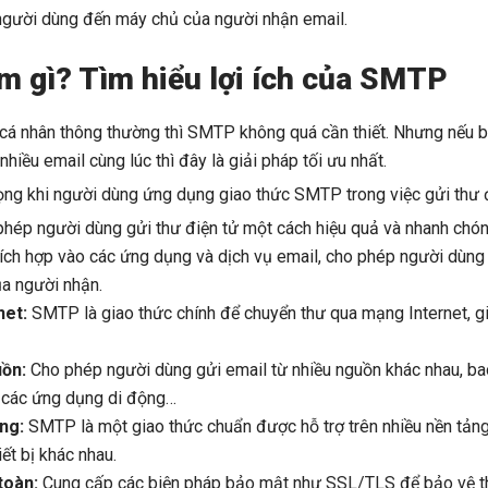
 người dùng đến máy chủ của người nhận email.
 gì? Tìm hiểu lợi ích của SMTP
l cá nhân thông thường thì SMTP không quá cần thiết. Nhưng nếu 
hiều email cùng lúc thì đây là giải pháp tối ưu nhất.
rọng khi người dùng ứng dụng giao thức SMTP trong việc gửi thư đ
hép người dùng gửi thư điện tử một cách hiệu quả và nhanh chó
ích hợp vào các ứng dụng và dịch vụ email, cho phép người dùng 
a người nhận.
net:
SMTP là giao thức chính để chuyển thư qua mạng Internet, g
uồn:
Cho phép người dùng gửi email từ nhiều nguồn khác nhau, ba
 các ứng dụng di động…
ảng:
SMTP là một giao thức chuẩn được hỗ trợ trên nhiều nền tảng
ết bị khác nhau.
toàn:
Cung cấp các biện pháp bảo mật như SSL/TLS để bảo vệ thô