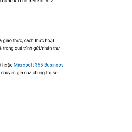
ỉ dừng lại cho đến khi có 2
a giao thức, cách thức hoạt
 trong quá trình gửi/nhận thư
65 hoặc
Microsoft 365 Business
c chuyên gia của chúng tôi sẽ