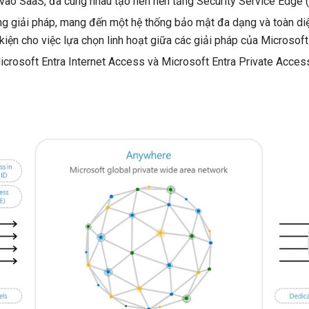
vào SaaS, đã cùng nhau tạo nên nền tảng Security Service Edge 
ng giải pháp, mang đến một hệ thống bảo mật đa dạng và toàn d
kiện cho việc lựa chọn linh hoạt giữa các giải pháp của Microsoft
 Microsoft Entra Internet Access và Microsoft Entra Private Acce