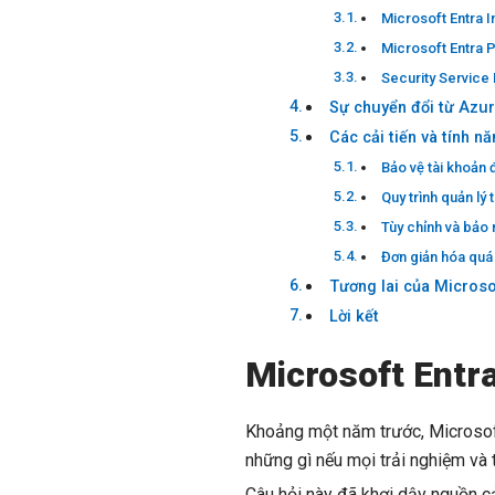
Microsoft Entra 
Microsoft Entra 
Security Service
Sự chuyển đổi từ Azur
Các cải tiến và tính n
Bảo vệ tài khoản 
Quy trình quản lý
Tùy chỉnh và bảo
Đơn giản hóa quá 
Tương lai của Microso
Lời kết
Microsoft Entr
Khoảng một năm trước, Microsoft
những gì nếu mọi trải nghiệm và 
Câu hỏi này đã khơi dậy nguồn c