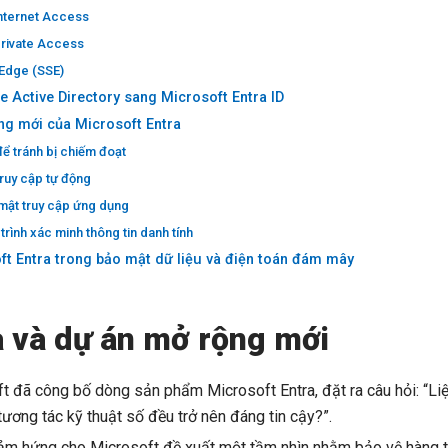
Internet Access
Private Access
 Edge (SSE)
e Active Directory sang Microsoft Entra ID
ăng mới của Microsoft Entra
để tránh bị chiếm đoạt
 truy cập tự động
 mật truy cập ứng dụng
trình xác minh thông tin danh tính
ft Entra trong bảo mật dữ liệu và điện toán đám mây
a và dự án mở rộng mới
 đã công bố dòng sản phẩm Microsoft Entra, đặt ra câu hỏi: “Liệ
tương tác kỹ thuật số đều trở nên đáng tin cậy?”.
ảm hứng cho Microsoft đề xuất một tầm nhìn nhằm bảo vệ hàng tri