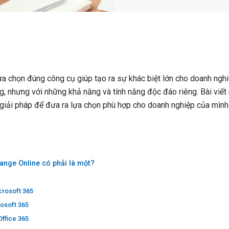
 lựa chọn đúng công cụ giúp tạo ra sự khác biệt lớn cho doanh ng
àng, nhưng với những khả năng và tính năng độc đáo riêng. Bài viế
 giải pháp để đưa ra lựa chọn phù hợp cho doanh nghiệp của mình
ange Online có phải là một?
crosoft 365
osoft 365
ffice 365