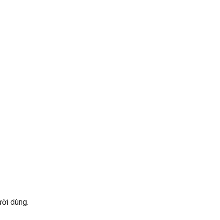
ười dùng.