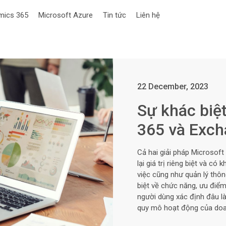
mics 365
Microsoft Azure
Tin tức
Liên hệ
22 December, 2023
Sự khác biệ
365 và Exch
Cả hai giải pháp Microsof
lại giá trị riêng biệt và có
việc cũng như quản lý thông
biệt về chức năng, ưu điể
người dùng xác định đâu là
quy mô hoạt động của doa