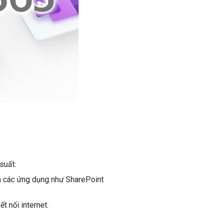
suất:
a các ứng dụng như SharePoint
t nối internet.