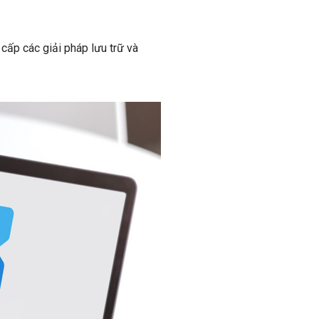
cấp các giải pháp lưu trữ và