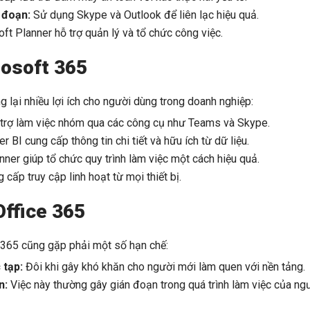
n đoạn:
Sử dụng Skype và Outlook để liên lạc hiệu quả.
ft Planner hỗ trợ quản lý và tổ chức công việc.
osoft 365
lại nhiều lợi ích cho người dùng trong doanh nghiệp:
trợ làm việc nhóm qua các công cụ như Teams và Skype.
r BI cung cấp thông tin chi tiết và hữu ích từ dữ liệu.
nner giúp tổ chức quy trình làm việc một cách hiệu quả.
 cấp truy cập linh hoạt từ mọi thiết bị.
ffice 365
 365 cũng gặp phải một số hạn chế:
 tạp:
Đôi khi gây khó khăn cho người mới làm quen với nền tảng.
n:
Việc này thường gây gián đoạn trong quá trình làm việc của ng