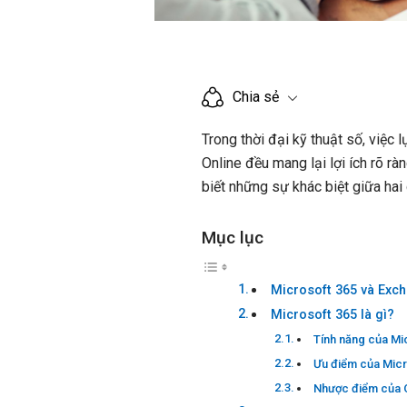
Chia sẻ
Trong thời đại kỹ thuật số, việc
Online đều mang lại lợi ích rõ r
biết những sự khác biệt giữa hai
Mục lục
Microsoft 365 và Exch
Microsoft 365 là gì?
Tính năng của Mi
Ưu điểm của Micr
Nhược điểm của O