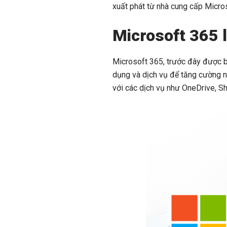
xuất phát từ nhà cung cấp Micros
Microsoft 365 l
Microsoft 365, trước đây được b
dụng và dịch vụ để tăng cường 
với các dịch vụ như OneDrive, S