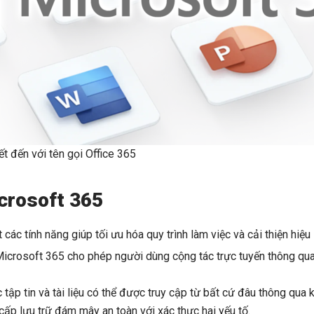
t đến với tên gọi Office 365
crosoft 365
ác tính năng giúp tối ưu hóa quy trình làm việc và cải thiện hiệu 
icrosoft 365 cho phép người dùng cộng tác trực tuyến thông qu
tập tin và tài liệu có thể được truy cập từ bất cứ đâu thông qua kế
cấp lưu trữ đám mây an toàn với xác thực hai yếu tố.