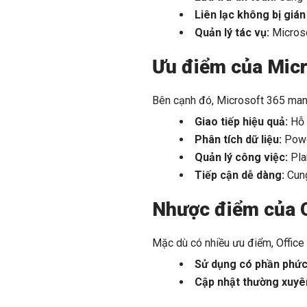
Liên lạc không bị giá
Quản lý tác vụ:
Microso
Ưu điểm của Micr
Bên cạnh đó, Microsoft 365 mang 
Giao tiếp hiệu quả:
Hỗ 
Phân tích dữ liệu:
Powe
Quản lý công việc:
Pla
Tiếp cận dễ dàng:
Cung
Nhược điểm của O
Mặc dù có nhiều ưu điểm, Office
Sử dụng có phần phức
Cập nhật thường xuyê