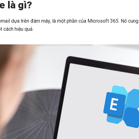
 là gì?
email dựa trên đám mây, là một phần của Microsoft 365. Nó cung 
t cách hiệu quả.