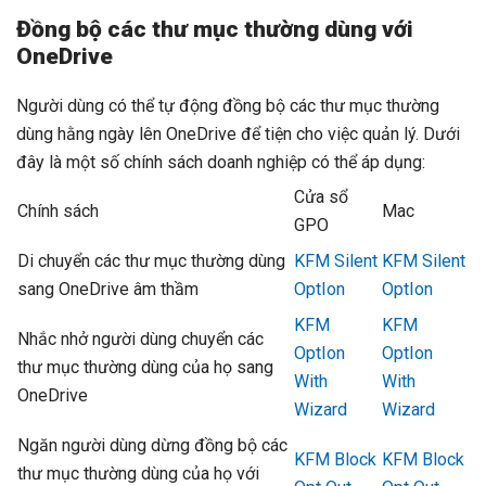
Đồng bộ các thư mục thường dùng với
OneDrive
Người dùng có thể tự động đồng bộ các thư mục thường
dùng hằng ngày lên OneDrive để tiện cho việc quản lý. Dưới
đây là một số chính sách doanh nghiệp có thể áp dụng:
Cửa sổ
Chính sách
Mac
GPO
Di chuyển các thư mục thường dùng
KFM Silent
KFM Silent
sang OneDrive âm thầm
OptIon
OptIon
KFM
KFM
Nhắc nhở người dùng chuyển các
OptIon
OptIon
thư mục thường dùng của họ sang
With
With
OneDrive
Wizard
Wizard
Ngăn người dùng dừng đồng bộ các
KFM Block
KFM Block
thư mục thường dùng của họ với