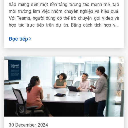
hảo mang đến một nền tảng tương tác mạnh mẽ, tạo
môi trường làm việc nhóm chuyên nghiệp và hiệu quả.
Với Teams, người dùng có thể trò chuyện, gọi video và
hợp tác trực tiếp trên dự án. Bằng cách tích hợp với
SharePoint, các tài liệu, danh mục và trang web sẽ được
Đọc tiếp
chia sẻ trực tiếp trong Teams. Từ đó tăng tính nhất
quán, đồng bộ dữ liệu để người dùng có thể truy cập
nhanh chóng.
30 December, 2024